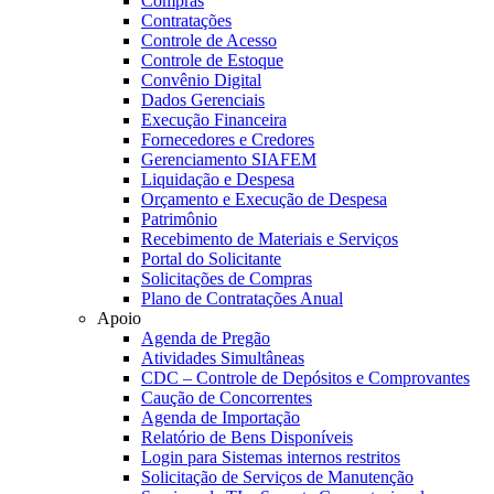
Compras
Contratações
Controle de Acesso
Controle de Estoque
Convênio Digital
Dados Gerenciais
Execução Financeira
Fornecedores e Credores
Gerenciamento SIAFEM
Liquidação e Despesa
Orçamento e Execução de Despesa
Patrimônio
Recebimento de Materiais e Serviços
Portal do Solicitante
Solicitações de Compras
Plano de Contratações Anual
Apoio
Agenda de Pregão
Atividades Simultâneas
CDC – Controle de Depósitos e Comprovantes
Caução de Concorrentes
Agenda de Importação
Relatório de Bens Disponíveis
Login para Sistemas internos restritos
Solicitação de Serviços de Manutenção