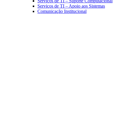
Serviços de TI – Suporte Computacional
Serviços de TI – Apoio aos Sistemas
Comunicação Institucional
Link para o Facebook
Link para o Linkedin
Link para o Instagram