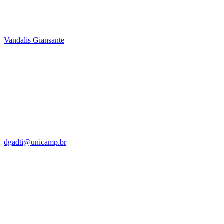
Vandalis Giansante
dgadti@unicamp.br