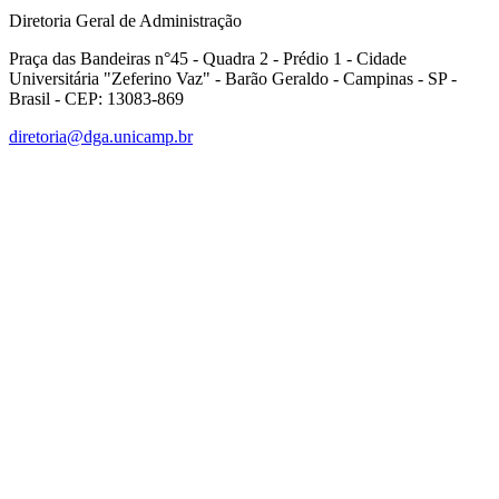
Diretoria Geral de Administração
Praça das Bandeiras n°45 - Quadra 2 - Prédio 1 - Cidade
Universitária "Zeferino Vaz" - Barão Geraldo - Campinas - SP -
Brasil - CEP: 13083-869
diretoria@dga.unicamp.br
Link para o Facebook
Link para o Linkedin
Link para o Instagram