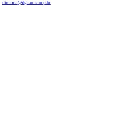
diretoria@dga.unicamp.br
Link para o Facebook
Link para o Linkedin
Link para o Instagram