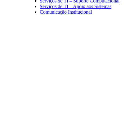
Serviços de TI – Suporte Computacional
Serviços de TI – Apoio aos Sistemas
Comunicação Institucional
Link para o Facebook
Link para o Linkedin
Link para o Instagram