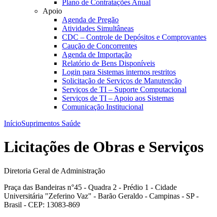
Plano de Contratações Anual
Apoio
Agenda de Pregão
Atividades Simultâneas
CDC – Controle de Depósitos e Comprovantes
Caução de Concorrentes
Agenda de Importação
Relatório de Bens Disponíveis
Login para Sistemas internos restritos
Solicitação de Serviços de Manutenção
Serviços de TI – Suporte Computacional
Serviços de TI – Apoio aos Sistemas
Comunicação Institucional
Início
Suprimentos Saúde
Licitações de Obras e Serviços
Diretoria Geral de Administração
Praça das Bandeiras n°45 - Quadra 2 - Prédio 1 - Cidade
Universitária "Zeferino Vaz" - Barão Geraldo - Campinas - SP -
Brasil - CEP: 13083-869