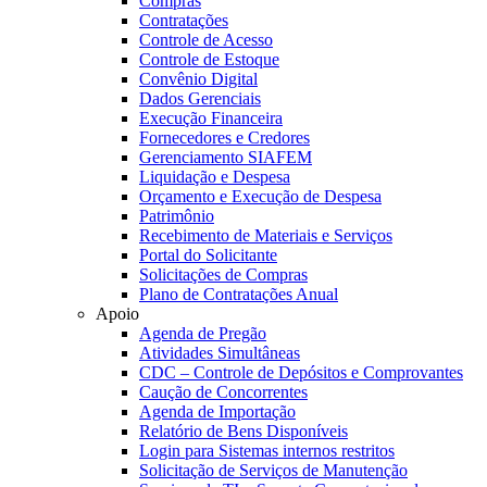
Compras
Contratações
Controle de Acesso
Controle de Estoque
Convênio Digital
Dados Gerenciais
Execução Financeira
Fornecedores e Credores
Gerenciamento SIAFEM
Liquidação e Despesa
Orçamento e Execução de Despesa
Patrimônio
Recebimento de Materiais e Serviços
Portal do Solicitante
Solicitações de Compras
Plano de Contratações Anual
Apoio
Agenda de Pregão
Atividades Simultâneas
CDC – Controle de Depósitos e Comprovantes
Caução de Concorrentes
Agenda de Importação
Relatório de Bens Disponíveis
Login para Sistemas internos restritos
Solicitação de Serviços de Manutenção