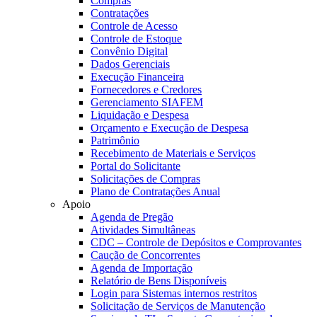
Compras
Contratações
Controle de Acesso
Controle de Estoque
Convênio Digital
Dados Gerenciais
Execução Financeira
Fornecedores e Credores
Gerenciamento SIAFEM
Liquidação e Despesa
Orçamento e Execução de Despesa
Patrimônio
Recebimento de Materiais e Serviços
Portal do Solicitante
Solicitações de Compras
Plano de Contratações Anual
Apoio
Agenda de Pregão
Atividades Simultâneas
CDC – Controle de Depósitos e Comprovantes
Caução de Concorrentes
Agenda de Importação
Relatório de Bens Disponíveis
Login para Sistemas internos restritos
Solicitação de Serviços de Manutenção