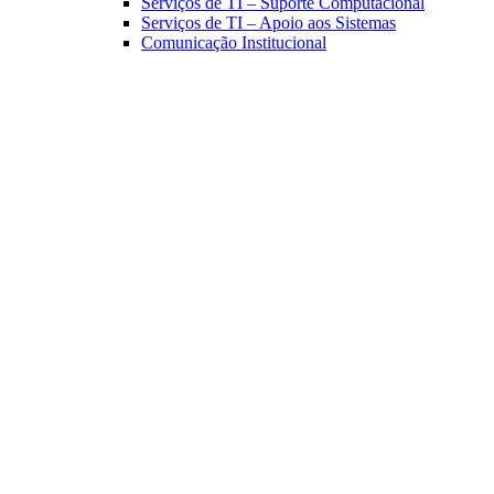
Serviços de TI – Suporte Computacional
Serviços de TI – Apoio aos Sistemas
Comunicação Institucional
Link para o Facebook
Link para o Linkedin
Link para o Instagram