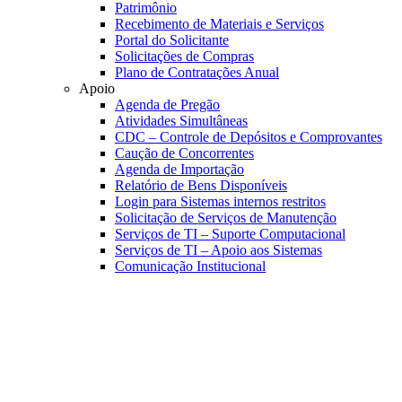
Patrimônio
Recebimento de Materiais e Serviços
Portal do Solicitante
Solicitações de Compras
Plano de Contratações Anual
Apoio
Agenda de Pregão
Atividades Simultâneas
CDC – Controle de Depósitos e Comprovantes
Caução de Concorrentes
Agenda de Importação
Relatório de Bens Disponíveis
Login para Sistemas internos restritos
Solicitação de Serviços de Manutenção
Serviços de TI – Suporte Computacional
Serviços de TI – Apoio aos Sistemas
Comunicação Institucional
Link para o Faceboo