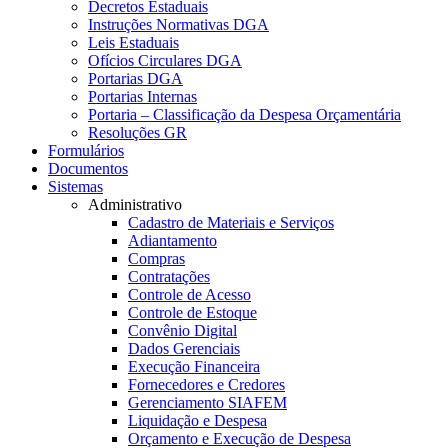
Decretos Estaduais
Instruções Normativas DGA
Leis Estaduais
Ofícios Circulares DGA
Portarias DGA
Portarias Internas
Portaria – Classificação da Despesa Orçamentária
Resoluções GR
Formulários
Documentos
Sistemas
Administrativo
Cadastro de Materiais e Serviços
Adiantamento
Compras
Contratações
Controle de Acesso
Controle de Estoque
Convênio Digital
Dados Gerenciais
Execução Financeira
Fornecedores e Credores
Gerenciamento SIAFEM
Liquidação e Despesa
Orçamento e Execução de Despesa