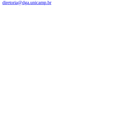
diretoria@dga.unicamp.br
Link para o Facebook
Link para o Linkedin
Link para o Instagram