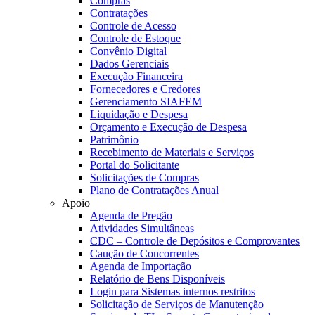
Compras
Contratações
Controle de Acesso
Controle de Estoque
Convênio Digital
Dados Gerenciais
Execução Financeira
Fornecedores e Credores
Gerenciamento SIAFEM
Liquidação e Despesa
Orçamento e Execução de Despesa
Patrimônio
Recebimento de Materiais e Serviços
Portal do Solicitante
Solicitações de Compras
Plano de Contratações Anual
Apoio
Agenda de Pregão
Atividades Simultâneas
CDC – Controle de Depósitos e Comprovantes
Caução de Concorrentes
Agenda de Importação
Relatório de Bens Disponíveis
Login para Sistemas internos restritos
Solicitação de Serviços de Manutenção