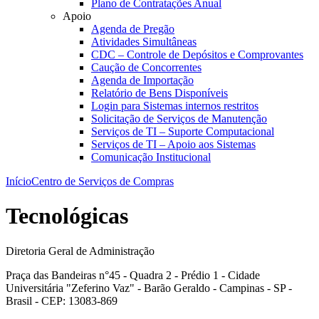
Plano de Contratações Anual
Apoio
Agenda de Pregão
Atividades Simultâneas
CDC – Controle de Depósitos e Comprovantes
Caução de Concorrentes
Agenda de Importação
Relatório de Bens Disponíveis
Login para Sistemas internos restritos
Solicitação de Serviços de Manutenção
Serviços de TI – Suporte Computacional
Serviços de TI – Apoio aos Sistemas
Comunicação Institucional
Início
Centro de Serviços de Compras
Tecnológicas
Diretoria Geral de Administração
Praça das Bandeiras n°45 - Quadra 2 - Prédio 1 - Cidade
Universitária "Zeferino Vaz" - Barão Geraldo - Campinas - SP -
Brasil - CEP: 13083-869