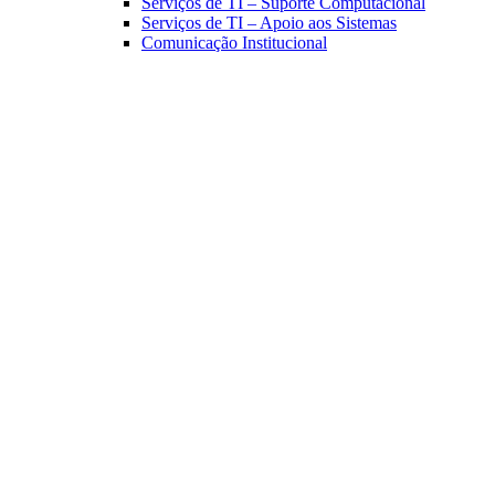
Serviços de TI – Suporte Computacional
Serviços de TI – Apoio aos Sistemas
Comunicação Institucional
Link para o Facebook
Link para o Linkedin
Link para o Instagram