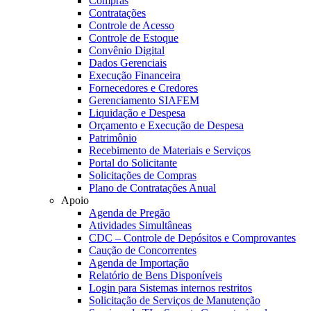
Compras
Contratações
Controle de Acesso
Controle de Estoque
Convênio Digital
Dados Gerenciais
Execução Financeira
Fornecedores e Credores
Gerenciamento SIAFEM
Liquidação e Despesa
Orçamento e Execução de Despesa
Patrimônio
Recebimento de Materiais e Serviços
Portal do Solicitante
Solicitações de Compras
Plano de Contratações Anual
Apoio
Agenda de Pregão
Atividades Simultâneas
CDC – Controle de Depósitos e Comprovantes
Caução de Concorrentes
Agenda de Importação
Relatório de Bens Disponíveis
Login para Sistemas internos restritos
Solicitação de Serviços de Manutenção