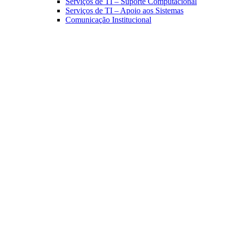
Serviços de TI – Suporte Computacional
Serviços de TI – Apoio aos Sistemas
Comunicação Institucional
Link para o Facebook
Link para o Linkedin
Link para o Instagram