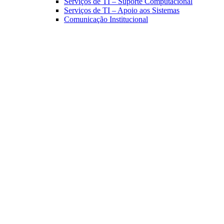
Serviços de TI – Suporte Computacional
Serviços de TI – Apoio aos Sistemas
Comunicação Institucional
Link para o Facebook
Link para o Linkedin
Link para o Instagram