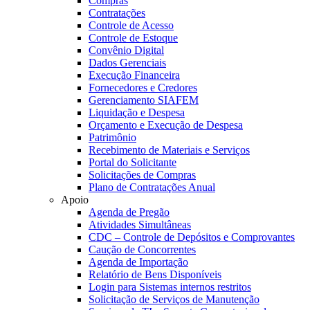
Compras
Contratações
Controle de Acesso
Controle de Estoque
Convênio Digital
Dados Gerenciais
Execução Financeira
Fornecedores e Credores
Gerenciamento SIAFEM
Liquidação e Despesa
Orçamento e Execução de Despesa
Patrimônio
Recebimento de Materiais e Serviços
Portal do Solicitante
Solicitações de Compras
Plano de Contratações Anual
Apoio
Agenda de Pregão
Atividades Simultâneas
CDC – Controle de Depósitos e Comprovantes
Caução de Concorrentes
Agenda de Importação
Relatório de Bens Disponíveis
Login para Sistemas internos restritos
Solicitação de Serviços de Manutenção