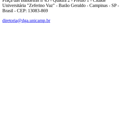
Praça das Bandeiras n°45 - Quadra 2 - Prédio 1 - Cidade
Universitária "Zeferino Vaz" - Barão Geraldo - Campinas - SP -
Brasil - CEP: 13083-869
diretoria@dga.unicamp.br
Link para o Facebook
Link para o Linkedin
Link para o Instagram