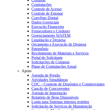
Compras
Contratações
Controle de Acesso
Controle de Estoque
Convênio Digital
Dados Gerenciais
Execução Financeira
Fornecedores e Credores
Gerenciamento SIAFEM
Liquidação e Despesa
Orçamento e Execução de Despesa
Patrimônio
Recebimento de Materiais e Serviços
Portal do Solicitante
Solicitações de Compras
Plano de Contratações Anual
Apoio
Agenda de Pregão
Atividades Simultâneas
CDC – Controle de Depósitos e Comprovantes
Caução de Concorrentes
Agenda de Importação
Relatório de Bens Disponíveis
Login para Sistemas internos restritos
Solicitação de Serviços de Manutenção