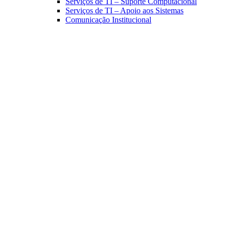
Serviços de TI – Suporte Computacional
Serviços de TI – Apoio aos Sistemas
Comunicação Institucional
Link para o Facebook
Link para o Linkedin
Link para o Instagram