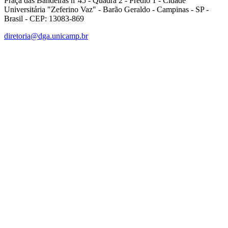
Praça das Bandeiras n°45 - Quadra 2 - Prédio 1 - Cidade
Universitária "Zeferino Vaz" - Barão Geraldo - Campinas - SP -
Brasil - CEP: 13083-869
diretoria@dga.unicamp.br
Link para o Facebook
Link para o Linkedin
Link para o Instagram