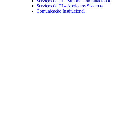
Serviços de TI – Suporte Computacional
Serviços de TI – Apoio aos Sistemas
Comunicação Institucional
Link para o Facebook
Link para o Linkedin
Link para o Instagram