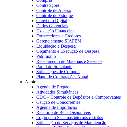
Compras
Contratações
Controle de Acesso
Controle de Estoque
Convênio Digital
Dados Gerenciais
Execução Financeira
Fornecedores e Credores
Gerenciamento SIAFEM
Liquidação e Despesa
Orçamento e Execução de Despesa
Patrimônio
Recebimento de Materiais e Serviços
Portal do Solicitante
Solicitações de Compras
Plano de Contratações Anual
Apoio
Agenda de Pregão
Atividades Simultâneas
CDC – Controle de Depósitos e Comprovantes
Caução de Concorrentes
Agenda de Importação
Relatório de Bens Disponíveis
Login para Sistemas internos restritos
Solicitação de Serviços de Manutenção