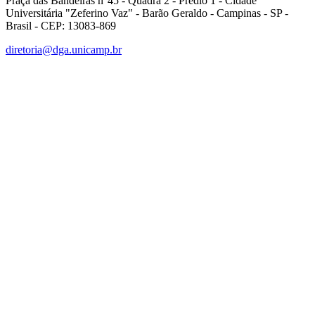
Praça das Bandeiras n°45 - Quadra 2 - Prédio 1 - Cidade
Universitária "Zeferino Vaz" - Barão Geraldo - Campinas - SP -
Brasil - CEP: 13083-869
diretoria@dga.unicamp.br
Link para o Facebook
Link para o Linkedin
Link para o Instagram