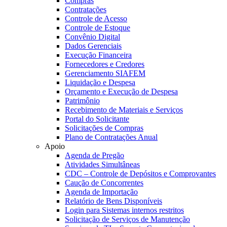
Compras
Contratações
Controle de Acesso
Controle de Estoque
Convênio Digital
Dados Gerenciais
Execução Financeira
Fornecedores e Credores
Gerenciamento SIAFEM
Liquidação e Despesa
Orçamento e Execução de Despesa
Patrimônio
Recebimento de Materiais e Serviços
Portal do Solicitante
Solicitações de Compras
Plano de Contratações Anual
Apoio
Agenda de Pregão
Atividades Simultâneas
CDC – Controle de Depósitos e Comprovantes
Caução de Concorrentes
Agenda de Importação
Relatório de Bens Disponíveis
Login para Sistemas internos restritos
Solicitação de Serviços de Manutenção