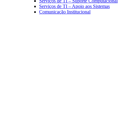
Serviços de TI – Suporte Computacional
Serviços de TI – Apoio aos Sistemas
Comunicação Institucional
Link para o Facebook
Link para o Linkedin
Link para o Instagram