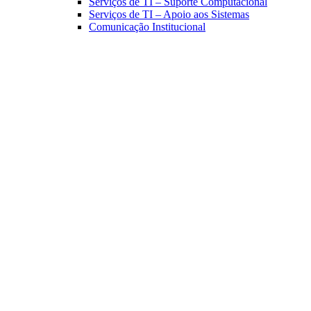
Serviços de TI – Suporte Computacional
Serviços de TI – Apoio aos Sistemas
Comunicação Institucional
Link para o Facebook
Link para o Linkedin
Link para o Instagram