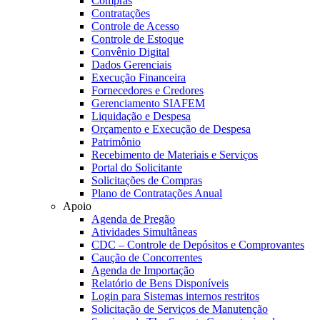
Compras
Contratações
Controle de Acesso
Controle de Estoque
Convênio Digital
Dados Gerenciais
Execução Financeira
Fornecedores e Credores
Gerenciamento SIAFEM
Liquidação e Despesa
Orçamento e Execução de Despesa
Patrimônio
Recebimento de Materiais e Serviços
Portal do Solicitante
Solicitações de Compras
Plano de Contratações Anual
Apoio
Agenda de Pregão
Atividades Simultâneas
CDC – Controle de Depósitos e Comprovantes
Caução de Concorrentes
Agenda de Importação
Relatório de Bens Disponíveis
Login para Sistemas internos restritos
Solicitação de Serviços de Manutenção