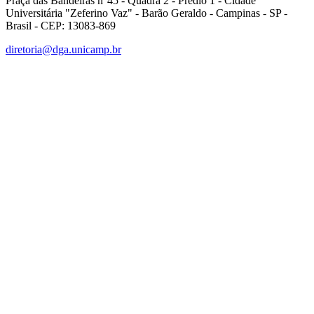
Praça das Bandeiras n°45 - Quadra 2 - Prédio 1 - Cidade
Universitária "Zeferino Vaz" - Barão Geraldo - Campinas - SP -
Brasil - CEP: 13083-869
diretoria@dga.unicamp.br
Link para o Facebook
Link para o Linkedin
Link para o Instagram