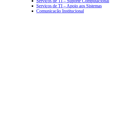
Serviços de TI – Suporte Computacional
Serviços de TI – Apoio aos Sistemas
Comunicação Institucional
Link para o Facebook
Link para o Linkedin
Link para o Instagram