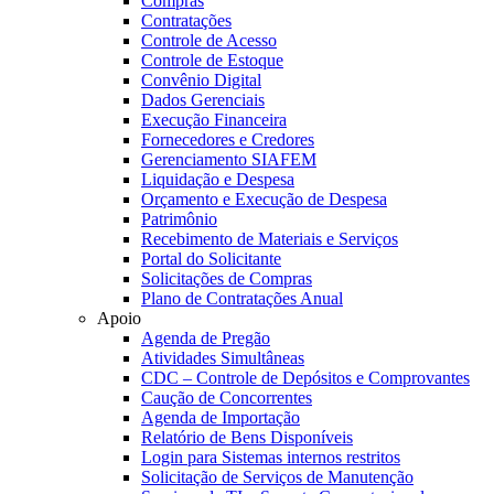
Compras
Contratações
Controle de Acesso
Controle de Estoque
Convênio Digital
Dados Gerenciais
Execução Financeira
Fornecedores e Credores
Gerenciamento SIAFEM
Liquidação e Despesa
Orçamento e Execução de Despesa
Patrimônio
Recebimento de Materiais e Serviços
Portal do Solicitante
Solicitações de Compras
Plano de Contratações Anual
Apoio
Agenda de Pregão
Atividades Simultâneas
CDC – Controle de Depósitos e Comprovantes
Caução de Concorrentes
Agenda de Importação
Relatório de Bens Disponíveis
Login para Sistemas internos restritos
Solicitação de Serviços de Manutenção