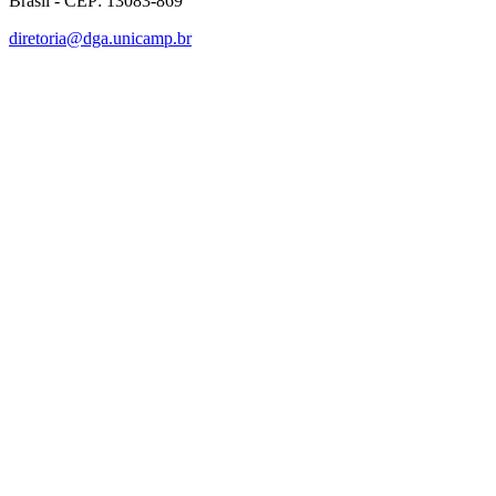
Brasil - CEP: 13083-869
diretoria@dga.unicamp.br
Link para o Facebook
Link para o Linkedin
Link para o Instagram