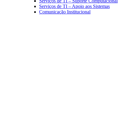
Serviços de TI – Suporte Computacional
Serviços de TI – Apoio aos Sistemas
Comunicação Institucional
Link para o Facebook
Link para o Linkedin
Link para o Instagram