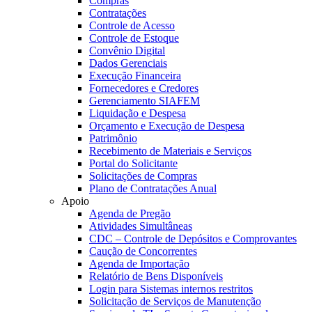
Compras
Contratações
Controle de Acesso
Controle de Estoque
Convênio Digital
Dados Gerenciais
Execução Financeira
Fornecedores e Credores
Gerenciamento SIAFEM
Liquidação e Despesa
Orçamento e Execução de Despesa
Patrimônio
Recebimento de Materiais e Serviços
Portal do Solicitante
Solicitações de Compras
Plano de Contratações Anual
Apoio
Agenda de Pregão
Atividades Simultâneas
CDC – Controle de Depósitos e Comprovantes
Caução de Concorrentes
Agenda de Importação
Relatório de Bens Disponíveis
Login para Sistemas internos restritos
Solicitação de Serviços de Manutenção