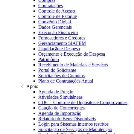
Compras
Contratações
Controle de Acesso
Controle de Estoque
Convênio Digital
Dados Gerenciais
Execução Financeira
Fornecedores e Credores
Gerenciamento SIAFEM
Liquidação e Despesa
Orçamento e Execução de Despesa
Patrimônio
Recebimento de Materiais e Serviços
Portal do Solicitante
Solicitações de Compras
Plano de Contratações Anual
Apoio
Agenda de Pregão
Atividades Simultâneas
CDC – Controle de Depósitos e Comprovantes
Caução de Concorrentes
Agenda de Importação
Relatório de Bens Disponíveis
Login para Sistemas internos restritos
Solicitação de Serviços de Manutenção