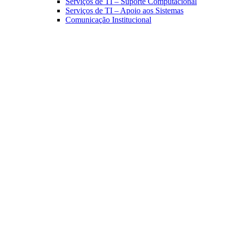
Serviços de TI – Suporte Computacional
Serviços de TI – Apoio aos Sistemas
Comunicação Institucional
Link para o Facebook
Link para o Linkedin
Link para o Instagram