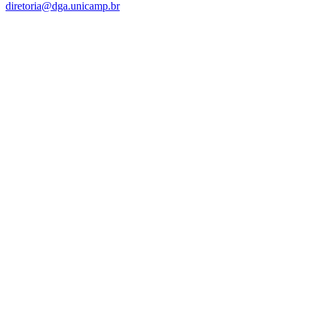
diretoria@dga.unicamp.br
Link para o Facebook
Link para o Linkedin
Link para o Instagram