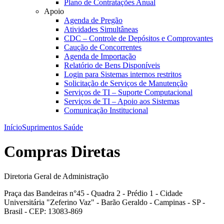
Plano de Contratações Anual
Apoio
Agenda de Pregão
Atividades Simultâneas
CDC – Controle de Depósitos e Comprovantes
Caução de Concorrentes
Agenda de Importação
Relatório de Bens Disponíveis
Login para Sistemas internos restritos
Solicitação de Serviços de Manutenção
Serviços de TI – Suporte Computacional
Serviços de TI – Apoio aos Sistemas
Comunicação Institucional
Início
Suprimentos Saúde
Compras Diretas
Diretoria Geral de Administração
Praça das Bandeiras n°45 - Quadra 2 - Prédio 1 - Cidade
Universitária "Zeferino Vaz" - Barão Geraldo - Campinas - SP -
Brasil - CEP: 13083-869