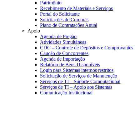
Patrimônio
Recebimento de Materiais e Serviços
Portal do Solicitante
Solicitações de Compras
Plano de Contratações Anual
Apoio
Agenda de Pregão
Atividades Simultâneas
CDC – Controle de Depósitos e Comprovantes
Caução de Concorrentes
Agenda de Importação
Relatório de Bens Disponíveis
Login para Sistemas internos restritos
Solicitação de Serviços de Manutenção
Serviços de TI – Suporte Computacional
Serviços de TI – Apoio aos Sistemas
Comunicação Institucional
Link para o Faceboo