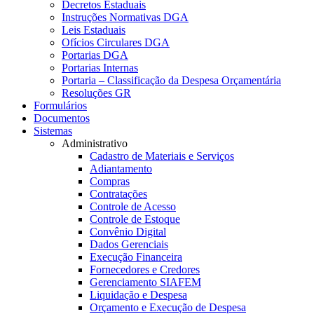
Decretos Estaduais
Instruções Normativas DGA
Leis Estaduais
Ofícios Circulares DGA
Portarias DGA
Portarias Internas
Portaria – Classificação da Despesa Orçamentária
Resoluções GR
Formulários
Documentos
Sistemas
Administrativo
Cadastro de Materiais e Serviços
Adiantamento
Compras
Contratações
Controle de Acesso
Controle de Estoque
Convênio Digital
Dados Gerenciais
Execução Financeira
Fornecedores e Credores
Gerenciamento SIAFEM
Liquidação e Despesa
Orçamento e Execução de Despesa