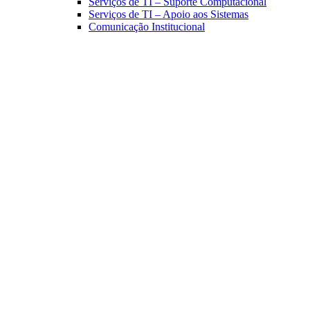
Serviços de TI – Suporte Computacional
Serviços de TI – Apoio aos Sistemas
Comunicação Institucional
Link para o Facebook
Link para o Linkedin
Link para o Instagram