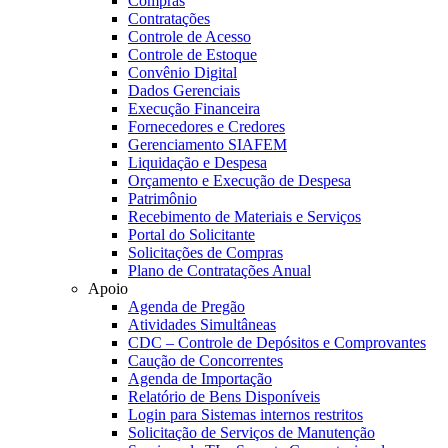
Compras
Contratações
Controle de Acesso
Controle de Estoque
Convênio Digital
Dados Gerenciais
Execução Financeira
Fornecedores e Credores
Gerenciamento SIAFEM
Liquidação e Despesa
Orçamento e Execução de Despesa
Patrimônio
Recebimento de Materiais e Serviços
Portal do Solicitante
Solicitações de Compras
Plano de Contratações Anual
Apoio
Agenda de Pregão
Atividades Simultâneas
CDC – Controle de Depósitos e Comprovantes
Caução de Concorrentes
Agenda de Importação
Relatório de Bens Disponíveis
Login para Sistemas internos restritos
Solicitação de Serviços de Manutenção