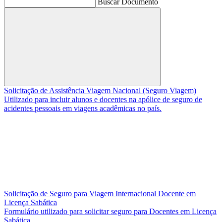
Buscar Documento
Buscar
Solicitação de Assistência Viagem Nacional (Seguro Viagem)
Utilizado para incluir alunos e docentes na apólice de seguro de
acidentes pessoais em viagens acadêmicas no país.
Solicitação de Seguro para Viagem Internacional Docente em
Licença Sabática
Formulário utilizado para solicitar seguro para Docentes em Licença
Sabática.