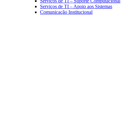
Serviços de TI – Suporte Computacional
Serviços de TI – Apoio aos Sistemas
Comunicação Institucional
Link para o Facebook
Link para o Linkedin
Link para o Instagram