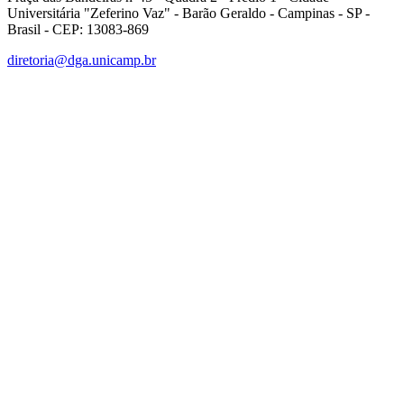
Universitária "Zeferino Vaz" - Barão Geraldo - Campinas - SP -
Brasil - CEP: 13083-869
diretoria@dga.unicamp.br
Link para o Facebook
Link para o Linkedin
Link para o Instagram