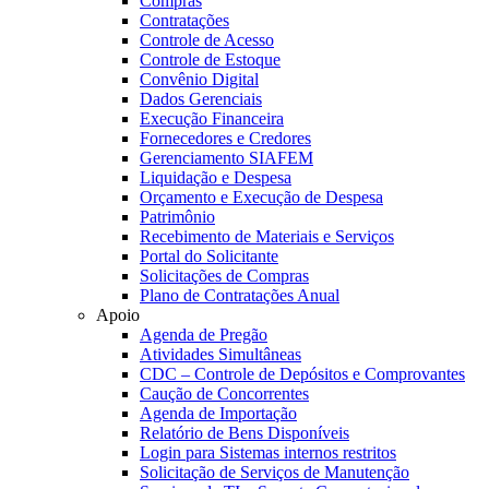
Compras
Contratações
Controle de Acesso
Controle de Estoque
Convênio Digital
Dados Gerenciais
Execução Financeira
Fornecedores e Credores
Gerenciamento SIAFEM
Liquidação e Despesa
Orçamento e Execução de Despesa
Patrimônio
Recebimento de Materiais e Serviços
Portal do Solicitante
Solicitações de Compras
Plano de Contratações Anual
Apoio
Agenda de Pregão
Atividades Simultâneas
CDC – Controle de Depósitos e Comprovantes
Caução de Concorrentes
Agenda de Importação
Relatório de Bens Disponíveis
Login para Sistemas internos restritos
Solicitação de Serviços de Manutenção