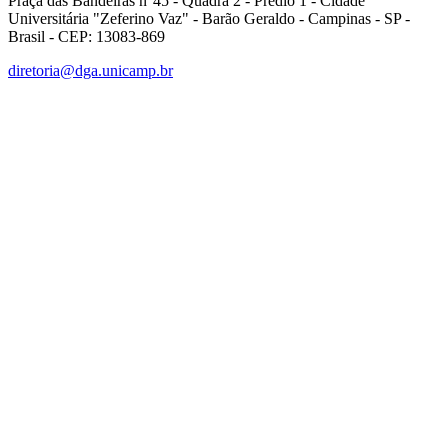
Praça das Bandeiras n°45 - Quadra 2 - Prédio 1 - Cidade
Universitária "Zeferino Vaz" - Barão Geraldo - Campinas - SP -
Brasil - CEP: 13083-869
diretoria@dga.unicamp.br
Link para o Facebook
Link para o Linkedin
Link para o Instagram