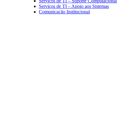
Serviços de TI – Suporte Computacional
Serviços de TI – Apoio aos Sistemas
Comunicação Institucional
Link para o Facebook
Link para o Linkedin
Link para o Instagram