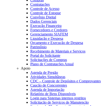
Compras
Contratações
Controle de Acesso
Controle de Estoque
Convênio Digital
Dados Gerenciais
Execução Financeira
Fornecedores e Credores
Gerenciamento SIAFEM
Liquidação e Despesa
Orçamento e Execução de Despesa
Patrimônio
Recebimento de Materiais e Serviços
Portal do Solicitante
Solicitações de Compras
Plano de Contratações Anual
Apoio
Agenda de Pregão
Atividades Simultâneas
CDC – Controle de Depósitos e Comprovantes
Caução de Concorrentes
Agenda de Importação
Relatório de Bens Disponíveis
Login para Sistemas internos restritos
Solicitação de Serviços de Manutenção