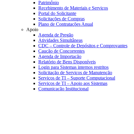
Patrimônio
Recebimento de Materiais e Serviços
Portal do Solicitante
Solicitações de Compras
Plano de Contratações Anual
Apoio
Agenda de Pregão
Atividades Simultâneas
CDC – Controle de Depósitos e Comprovantes
Caução de Concorrentes
Agenda de Importação
Relatório de Bens Disponíveis
Login para Sistemas internos restritos
Solicitação de Serviços de Manutenção
Serviços de TI – Suporte Computacional
Serviços de TI – Apoio aos Sistemas
Comunicação Institucional
Link para o Faceboo