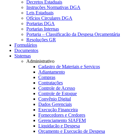
Decretos Estaduais
Instruções Normativas DGA
Leis Estaduais
Ofícios Circulares DGA
Portarias DGA
Portarias Internas
Portaria – Classificação da Despesa Orçamentária
Resoluções GR
Formulários
Documentos
Sistemas
Administrativo
Cadastro de Materiais e Serviços
Adiantamento
Compras
Contratações
Controle de Acesso
Controle de Estoque
Convênio Digital
Dados Gerenciais
Execução Financeira
Fornecedores e Credores
Gerenciamento SIAFEM
Liquidação e Despesa
Orçamento e Execução de Despesa