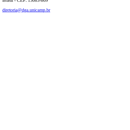
Brasil - CEP: 13083-869
diretoria@dga.unicamp.br
Link para o Facebook
Link para o Linkedin
Link para o Instagram