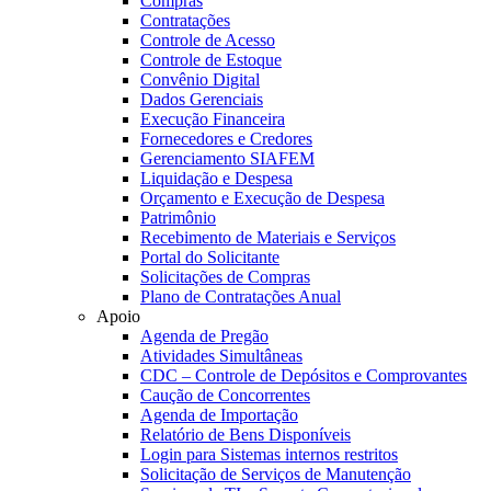
Compras
Contratações
Controle de Acesso
Controle de Estoque
Convênio Digital
Dados Gerenciais
Execução Financeira
Fornecedores e Credores
Gerenciamento SIAFEM
Liquidação e Despesa
Orçamento e Execução de Despesa
Patrimônio
Recebimento de Materiais e Serviços
Portal do Solicitante
Solicitações de Compras
Plano de Contratações Anual
Apoio
Agenda de Pregão
Atividades Simultâneas
CDC – Controle de Depósitos e Comprovantes
Caução de Concorrentes
Agenda de Importação
Relatório de Bens Disponíveis
Login para Sistemas internos restritos
Solicitação de Serviços de Manutenção