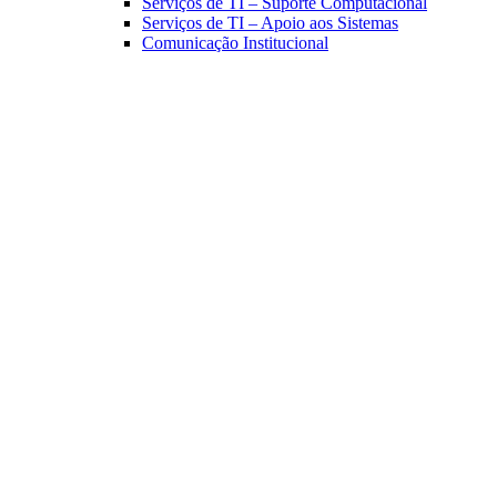
Serviços de TI – Suporte Computacional
Serviços de TI – Apoio aos Sistemas
Comunicação Institucional
Link para o Facebook
Link para o Linkedin
Link para o Instagram