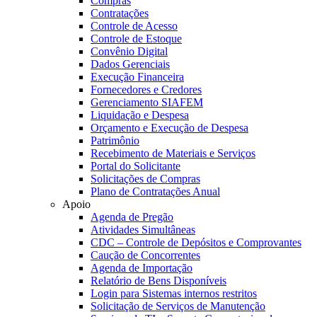
Compras
Contratações
Controle de Acesso
Controle de Estoque
Convênio Digital
Dados Gerenciais
Execução Financeira
Fornecedores e Credores
Gerenciamento SIAFEM
Liquidação e Despesa
Orçamento e Execução de Despesa
Patrimônio
Recebimento de Materiais e Serviços
Portal do Solicitante
Solicitações de Compras
Plano de Contratações Anual
Apoio
Agenda de Pregão
Atividades Simultâneas
CDC – Controle de Depósitos e Comprovantes
Caução de Concorrentes
Agenda de Importação
Relatório de Bens Disponíveis
Login para Sistemas internos restritos
Solicitação de Serviços de Manutenção