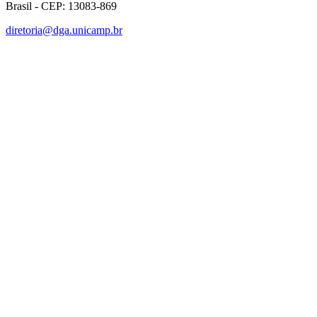
Brasil - CEP: 13083-869
diretoria@dga.unicamp.br
Link para o Facebook
Link para o Linkedin
Link para o Instagram