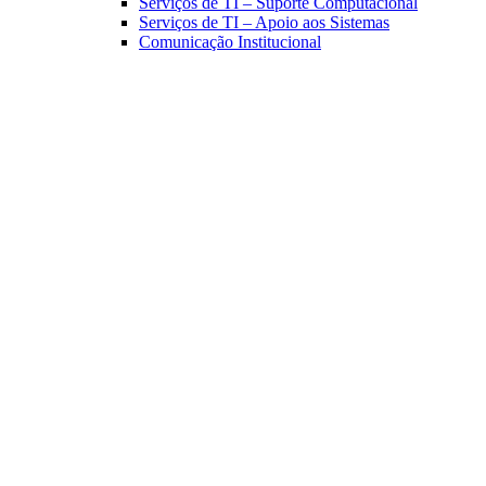
Serviços de TI – Suporte Computacional
Serviços de TI – Apoio aos Sistemas
Comunicação Institucional
Link para o Facebook
Link para o Linkedin
Link para o Instagram