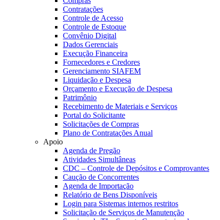
Compras
Contratações
Controle de Acesso
Controle de Estoque
Convênio Digital
Dados Gerenciais
Execução Financeira
Fornecedores e Credores
Gerenciamento SIAFEM
Liquidação e Despesa
Orçamento e Execução de Despesa
Patrimônio
Recebimento de Materiais e Serviços
Portal do Solicitante
Solicitações de Compras
Plano de Contratações Anual
Apoio
Agenda de Pregão
Atividades Simultâneas
CDC – Controle de Depósitos e Comprovantes
Caução de Concorrentes
Agenda de Importação
Relatório de Bens Disponíveis
Login para Sistemas internos restritos
Solicitação de Serviços de Manutenção