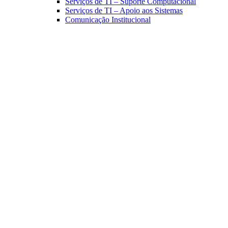
Serviços de TI – Suporte Computacional
Serviços de TI – Apoio aos Sistemas
Comunicação Institucional
Link para o Facebook
Link para o Linkedin
Link para o Instagram