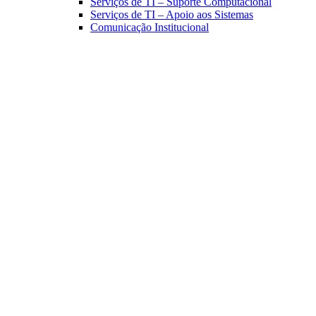
Serviços de TI – Suporte Computacional
Serviços de TI – Apoio aos Sistemas
Comunicação Institucional
Link para o Facebook
Link para o Linkedin
Link para o Instagram