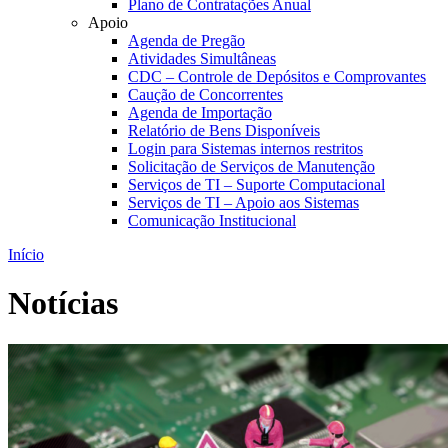
Plano de Contratações Anual
Apoio
Agenda de Pregão
Atividades Simultâneas
CDC – Controle de Depósitos e Comprovantes
Caução de Concorrentes
Agenda de Importação
Relatório de Bens Disponíveis
Login para Sistemas internos restritos
Solicitação de Serviços de Manutenção
Serviços de TI – Suporte Computacional
Serviços de TI – Apoio aos Sistemas
Comunicação Institucional
Início
Notícias