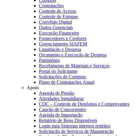
Compras
Contratações
Controle de Acesso
Controle de Estoque
Convênio Digital
Dados Gerenciais
Execução Financeira
Fornecedores e Credores
Gerenciamento SIAFEM
Liquidação e Despesa
Orçamento e Execução de Despesa
Patrimônio
Recebimento de Materiais e Serviços
Portal do Solicitante
Solicitações de Compras
Plano de Contratações Anual
Apoio
Agenda de Pregão
Atividades Simultâneas
CDC – Controle de Depósitos e Comprovantes
Caução de Concorrentes
Agenda de Importação
Relatório de Bens Disponíveis
Login para Sistemas internos restritos
Solicitação de Serviços de Manutenção