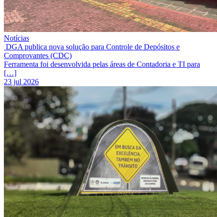
Notícias
DGA publica nova solução para Controle de Depósitos e
Comprovantes (CDC)
Ferramenta foi desenvolvida pelas áreas de Contadoria e TI para
[…]
23 jul 2026