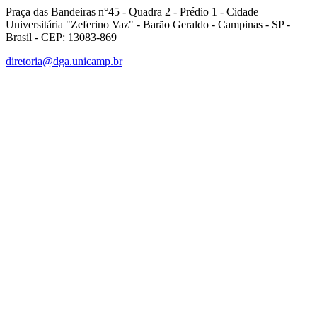
Praça das Bandeiras n°45 - Quadra 2 - Prédio 1 - Cidade
Universitária "Zeferino Vaz" - Barão Geraldo - Campinas - SP -
Brasil - CEP: 13083-869
diretoria@dga.unicamp.br
Link para o Facebook
Link para o Linkedin
Link para o Instagram