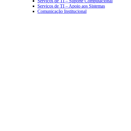
Serviços de TI – Suporte Computacional
Serviços de TI – Apoio aos Sistemas
Comunicação Institucional
Link para o Facebook
Link para o Linkedin
Link para o Instagram