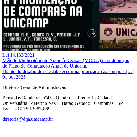
Lei 14.133/2021
Método Multicritério de Apoio à Decisão (MCDA) para definição
do Plano de Contratação Anual da Unicamp.
Diante do desafio de se estabelecer uma priorização às compras […]
01 out 2025
Diretoria Geral de Administração
Praça das Bandeiras n°45 - Quadra 2 - Prédio 1 - Cidade
Universitária "Zeferino Vaz" - Barão Geraldo - Campinas - SP -
Brasil - CEP: 13083-869
diretoria@dga.unicamp.br
Link para o Facebook