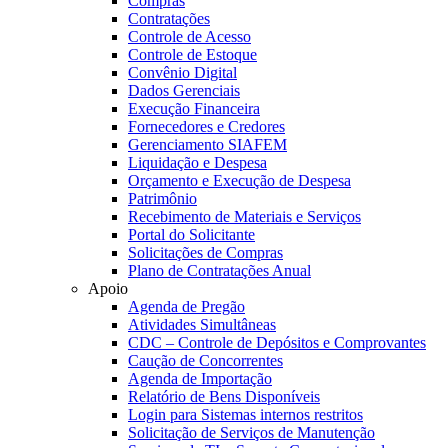
Compras
Contratações
Controle de Acesso
Controle de Estoque
Convênio Digital
Dados Gerenciais
Execução Financeira
Fornecedores e Credores
Gerenciamento SIAFEM
Liquidação e Despesa
Orçamento e Execução de Despesa
Patrimônio
Recebimento de Materiais e Serviços
Portal do Solicitante
Solicitações de Compras
Plano de Contratações Anual
Apoio
Agenda de Pregão
Atividades Simultâneas
CDC – Controle de Depósitos e Comprovantes
Caução de Concorrentes
Agenda de Importação
Relatório de Bens Disponíveis
Login para Sistemas internos restritos
Solicitação de Serviços de Manutenção