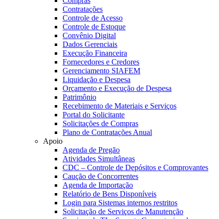
Compras
Contratações
Controle de Acesso
Controle de Estoque
Convênio Digital
Dados Gerenciais
Execução Financeira
Fornecedores e Credores
Gerenciamento SIAFEM
Liquidação e Despesa
Orçamento e Execução de Despesa
Patrimônio
Recebimento de Materiais e Serviços
Portal do Solicitante
Solicitações de Compras
Plano de Contratações Anual
Apoio
Agenda de Pregão
Atividades Simultâneas
CDC – Controle de Depósitos e Comprovantes
Caução de Concorrentes
Agenda de Importação
Relatório de Bens Disponíveis
Login para Sistemas internos restritos
Solicitação de Serviços de Manutenção