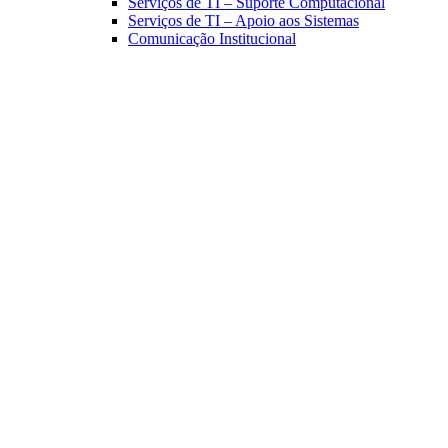
Serviços de TI – Suporte Computacional
Serviços de TI – Apoio aos Sistemas
Comunicação Institucional
Link para o Facebook
Link para o Linkedin
Link para o Instagram