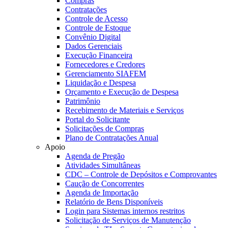
Compras
Contratações
Controle de Acesso
Controle de Estoque
Convênio Digital
Dados Gerenciais
Execução Financeira
Fornecedores e Credores
Gerenciamento SIAFEM
Liquidação e Despesa
Orçamento e Execução de Despesa
Patrimônio
Recebimento de Materiais e Serviços
Portal do Solicitante
Solicitações de Compras
Plano de Contratações Anual
Apoio
Agenda de Pregão
Atividades Simultâneas
CDC – Controle de Depósitos e Comprovantes
Caução de Concorrentes
Agenda de Importação
Relatório de Bens Disponíveis
Login para Sistemas internos restritos
Solicitação de Serviços de Manutenção