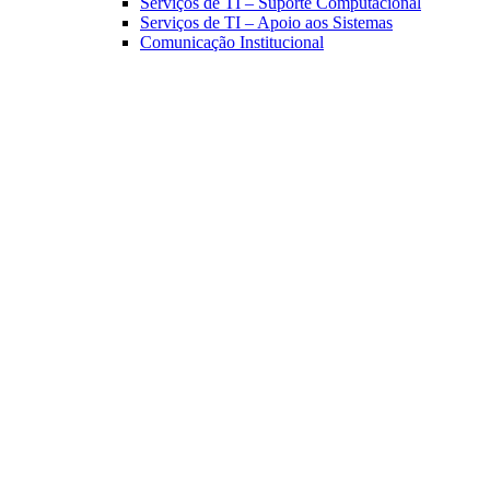
Serviços de TI – Suporte Computacional
Serviços de TI – Apoio aos Sistemas
Comunicação Institucional
Link para o Facebook
Link para o Linkedin
Link para o Instagram