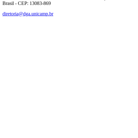
Brasil - CEP: 13083-869
diretoria@dga.unicamp.br
Link para o Facebook
Link para o Linkedin
Link para o Instagram