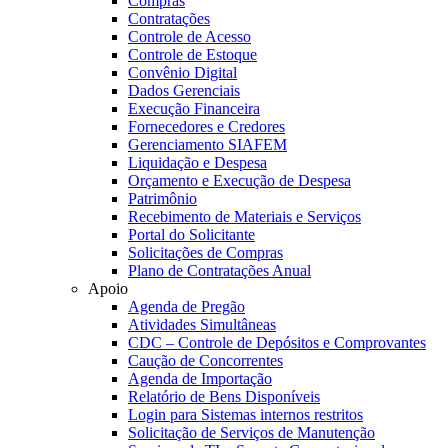
Compras
Contratações
Controle de Acesso
Controle de Estoque
Convênio Digital
Dados Gerenciais
Execução Financeira
Fornecedores e Credores
Gerenciamento SIAFEM
Liquidação e Despesa
Orçamento e Execução de Despesa
Patrimônio
Recebimento de Materiais e Serviços
Portal do Solicitante
Solicitações de Compras
Plano de Contratações Anual
Apoio
Agenda de Pregão
Atividades Simultâneas
CDC – Controle de Depósitos e Comprovantes
Caução de Concorrentes
Agenda de Importação
Relatório de Bens Disponíveis
Login para Sistemas internos restritos
Solicitação de Serviços de Manutenção