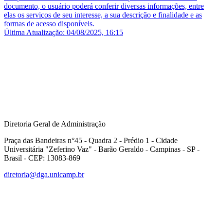
documento, o usuário poderá conferir diversas informações, entre
elas os serviços de seu interesse, a sua descrição e finalidade e as
formas de acesso disponíveis.
Última Atualização: 04/08/2025, 16:15
Diretoria Geral de Administração
Praça das Bandeiras n°45 - Quadra 2 - Prédio 1 - Cidade
Universitária "Zeferino Vaz" - Barão Geraldo - Campinas - SP -
Brasil - CEP: 13083-869
diretoria@dga.unicamp.br
Link para o Facebook