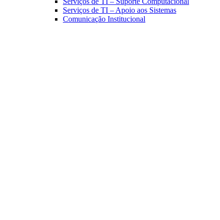
Serviços de TI – Suporte Computacional
Serviços de TI – Apoio aos Sistemas
Comunicação Institucional
Link para o Facebook
Link para o Linkedin
Link para o Instagram