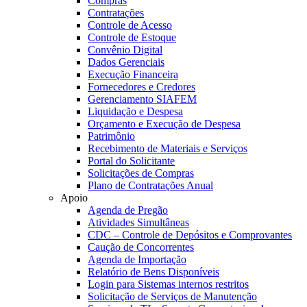
Compras
Contratações
Controle de Acesso
Controle de Estoque
Convênio Digital
Dados Gerenciais
Execução Financeira
Fornecedores e Credores
Gerenciamento SIAFEM
Liquidação e Despesa
Orçamento e Execução de Despesa
Patrimônio
Recebimento de Materiais e Serviços
Portal do Solicitante
Solicitações de Compras
Plano de Contratações Anual
Apoio
Agenda de Pregão
Atividades Simultâneas
CDC – Controle de Depósitos e Comprovantes
Caução de Concorrentes
Agenda de Importação
Relatório de Bens Disponíveis
Login para Sistemas internos restritos
Solicitação de Serviços de Manutenção