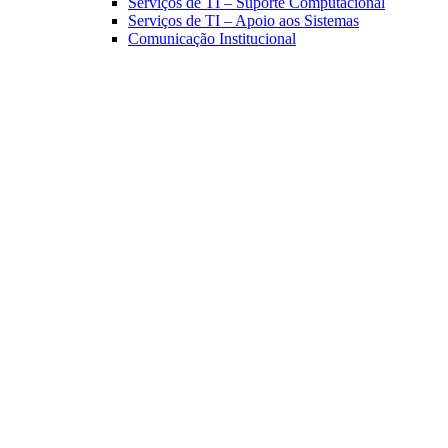
Serviços de TI – Suporte Computacional
Serviços de TI – Apoio aos Sistemas
Comunicação Institucional
Link para o Facebook
Link para o Linkedin
Link para o Instagram