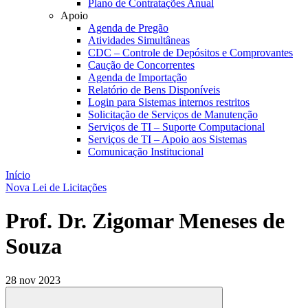
Plano de Contratações Anual
Apoio
Agenda de Pregão
Atividades Simultâneas
CDC – Controle de Depósitos e Comprovantes
Caução de Concorrentes
Agenda de Importação
Relatório de Bens Disponíveis
Login para Sistemas internos restritos
Solicitação de Serviços de Manutenção
Serviços de TI – Suporte Computacional
Serviços de TI – Apoio aos Sistemas
Comunicação Institucional
Início
Nova Lei de Licitações
Prof. Dr. Zigomar Meneses de
Souza
28 nov 2023