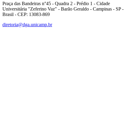
Praça das Bandeiras n°45 - Quadra 2 - Prédio 1 - Cidade
Universitária "Zeferino Vaz" - Barão Geraldo - Campinas - SP -
Brasil - CEP: 13083-869
diretoria@dga.unicamp.br
Link para o Facebook
Link para o Linkedin
Link para o Instagram