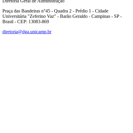
Diretoria Geral de Administração
Praça das Bandeiras n°45 - Quadra 2 - Prédio 1 - Cidade
Universitária "Zeferino Vaz" - Barão Geraldo - Campinas - SP -
Brasil - CEP: 13083-869
diretoria@dga.unicamp.br
Link para o Facebook
Link para o Linkedin
Link para o Instagram