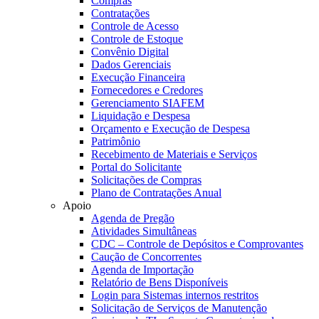
Compras
Contratações
Controle de Acesso
Controle de Estoque
Convênio Digital
Dados Gerenciais
Execução Financeira
Fornecedores e Credores
Gerenciamento SIAFEM
Liquidação e Despesa
Orçamento e Execução de Despesa
Patrimônio
Recebimento de Materiais e Serviços
Portal do Solicitante
Solicitações de Compras
Plano de Contratações Anual
Apoio
Agenda de Pregão
Atividades Simultâneas
CDC – Controle de Depósitos e Comprovantes
Caução de Concorrentes
Agenda de Importação
Relatório de Bens Disponíveis
Login para Sistemas internos restritos
Solicitação de Serviços de Manutenção