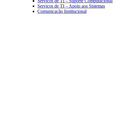
Serviços de TI – Suporte Computacional
Serviços de TI – Apoio aos Sistemas
Comunicação Institucional
Link para o Facebook
Link para o Linkedin
Link para o Instagram