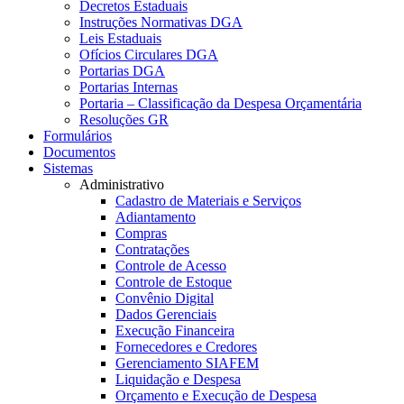
Decretos Estaduais
Instruções Normativas DGA
Leis Estaduais
Ofícios Circulares DGA
Portarias DGA
Portarias Internas
Portaria – Classificação da Despesa Orçamentária
Resoluções GR
Formulários
Documentos
Sistemas
Administrativo
Cadastro de Materiais e Serviços
Adiantamento
Compras
Contratações
Controle de Acesso
Controle de Estoque
Convênio Digital
Dados Gerenciais
Execução Financeira
Fornecedores e Credores
Gerenciamento SIAFEM
Liquidação e Despesa
Orçamento e Execução de Despesa