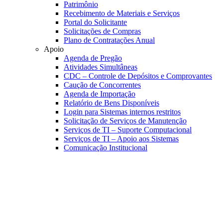
Patrimônio
Recebimento de Materiais e Serviços
Portal do Solicitante
Solicitações de Compras
Plano de Contratações Anual
Apoio
Agenda de Pregão
Atividades Simultâneas
CDC – Controle de Depósitos e Comprovantes
Caução de Concorrentes
Agenda de Importação
Relatório de Bens Disponíveis
Login para Sistemas internos restritos
Solicitação de Serviços de Manutenção
Serviços de TI – Suporte Computacional
Serviços de TI – Apoio aos Sistemas
Comunicação Institucional
Link para o Faceboo