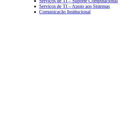
Serviços de TI – Suporte Computacional
Serviços de TI – Apoio aos Sistemas
Comunicação Institucional
Link para o Facebook
Link para o Linkedin
Link para o Instagram