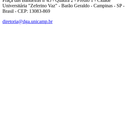
Praça das Bandeiras n°45 - Quadra 2 - Prédio 1 - Cidade
Universitária "Zeferino Vaz" - Barão Geraldo - Campinas - SP -
Brasil - CEP: 13083-869
diretoria@dga.unicamp.br
Link para o Facebook
Link para o Linkedin
Link para o Instagram