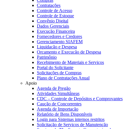
Compras
Contratações
Controle de Acesso
Controle de Estoque
Convênio Digital
Dados Gerenciais
Execução Financeira
Fornecedores e Credores
Gerenciamento SIAFEM
Liquidação e Despesa
Orçamento e Execução de Despesa
Patrimônio
Recebimento de Materiais e Serviços
Portal do Solicitante
Solicitações de Compras
Plano de Contratações Anual
Apoio
Agenda de Pregão
Atividades Simultâneas
CDC – Controle de Depósitos e Comprovantes
Caução de Concorrentes
Agenda de Importação
Relatório de Bens Disponíveis
Login para Sistemas internos restritos
Solicitação de Serviços de Manutenção