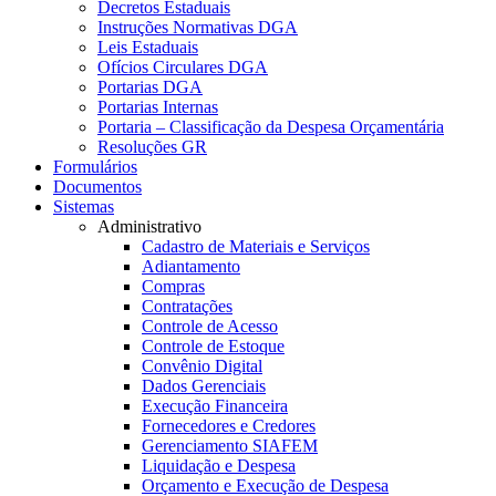
Decretos Estaduais
Instruções Normativas DGA
Leis Estaduais
Ofícios Circulares DGA
Portarias DGA
Portarias Internas
Portaria – Classificação da Despesa Orçamentária
Resoluções GR
Formulários
Documentos
Sistemas
Administrativo
Cadastro de Materiais e Serviços
Adiantamento
Compras
Contratações
Controle de Acesso
Controle de Estoque
Convênio Digital
Dados Gerenciais
Execução Financeira
Fornecedores e Credores
Gerenciamento SIAFEM
Liquidação e Despesa
Orçamento e Execução de Despesa