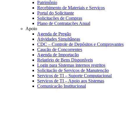
Patrimônio
Recebimento de Materiais e Serviços
Portal do Solicitante
Solicitações de Compras
Plano de Contratações Anual
Apoio
Agenda de Pregão
Atividades Simultâneas
CDC – Controle de Depósitos e Comprovantes
Caução de Concorrentes
Agenda de Importação
Relatório de Bens Disponíveis
Login para Sistemas internos restritos
Solicitação de Serviços de Manutenção
Serviços de TI – Suporte Computacional
Serviços de TI – Apoio aos Sistemas
Comunicação Institucional
Link para o Faceboo