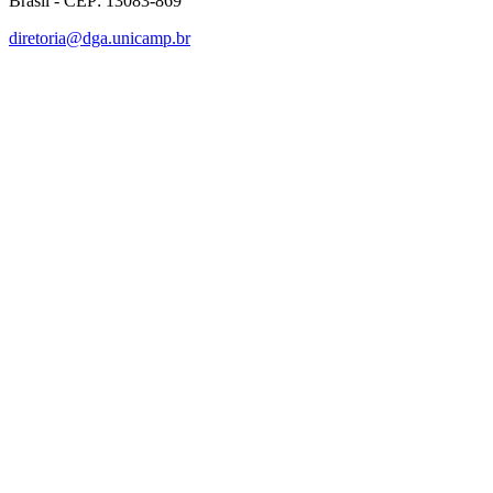
Brasil - CEP: 13083-869
diretoria@dga.unicamp.br
Link para o Facebook
Link para o Linkedin
Link para o Instagram