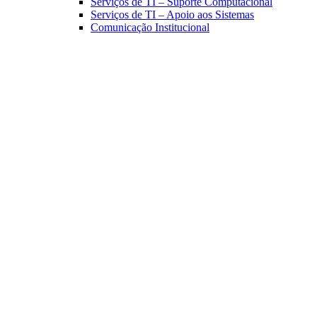
Serviços de TI – Suporte Computacional
Serviços de TI – Apoio aos Sistemas
Comunicação Institucional
Link para o Facebook
Link para o Linkedin
Link para o Instagram