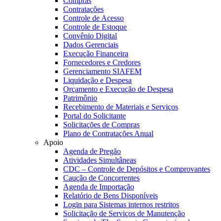
Compras
Contratações
Controle de Acesso
Controle de Estoque
Convênio Digital
Dados Gerenciais
Execução Financeira
Fornecedores e Credores
Gerenciamento SIAFEM
Liquidação e Despesa
Orçamento e Execução de Despesa
Patrimônio
Recebimento de Materiais e Serviços
Portal do Solicitante
Solicitações de Compras
Plano de Contratações Anual
Apoio
Agenda de Pregão
Atividades Simultâneas
CDC – Controle de Depósitos e Comprovantes
Caução de Concorrentes
Agenda de Importação
Relatório de Bens Disponíveis
Login para Sistemas internos restritos
Solicitação de Serviços de Manutenção