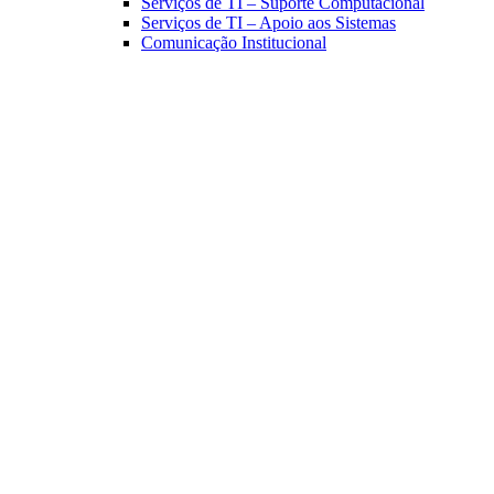
Serviços de TI – Suporte Computacional
Serviços de TI – Apoio aos Sistemas
Comunicação Institucional
Link para o Facebook
Link para o Linkedin
Link para o Instagram