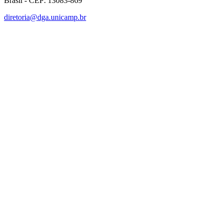
Brasil - CEP: 13083-869
diretoria@dga.unicamp.br
Link para o Facebook
Link para o Linkedin
Link para o Instagram