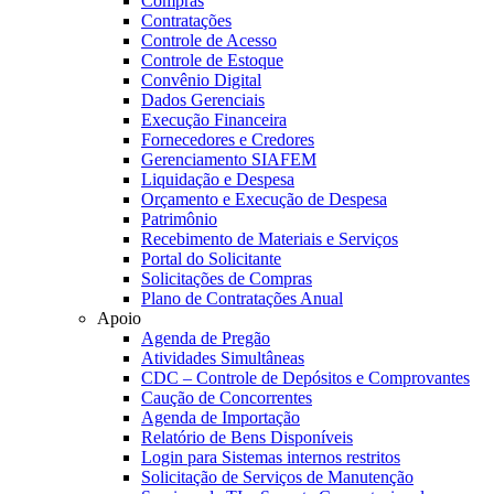
Compras
Contratações
Controle de Acesso
Controle de Estoque
Convênio Digital
Dados Gerenciais
Execução Financeira
Fornecedores e Credores
Gerenciamento SIAFEM
Liquidação e Despesa
Orçamento e Execução de Despesa
Patrimônio
Recebimento de Materiais e Serviços
Portal do Solicitante
Solicitações de Compras
Plano de Contratações Anual
Apoio
Agenda de Pregão
Atividades Simultâneas
CDC – Controle de Depósitos e Comprovantes
Caução de Concorrentes
Agenda de Importação
Relatório de Bens Disponíveis
Login para Sistemas internos restritos
Solicitação de Serviços de Manutenção