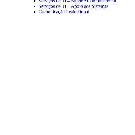
Serviços de TI – Suporte Computacional
Serviços de TI – Apoio aos Sistemas
Comunicação Institucional
Link para o Facebook
Link para o Linkedin
Link para o Instagram