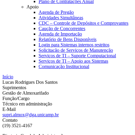
Plano de Contratações Anual
Apoio
Agenda de Pregão
Atividades Simultâneas
CDC – Controle de Depósitos e Comprovantes
Caução de Concorrentes
Agenda de Importação
Relatório de Bens Disponíveis
Login para Sistemas internos restritos
Solicitação de Serviços de Manutenção
Serviços de TI – Suporte Computacional
Serviços de TI – Apoio aos Sistemas
Comunicação Institucional
Início
Lucas Rodrigues Dos Santos
Suprimentos
Gestão de Almoxarifado
Função/Cargo
Técnico em administração
E-Mail
supri.almox@dga.unicamp.br
Contato
(19) 3521-4167