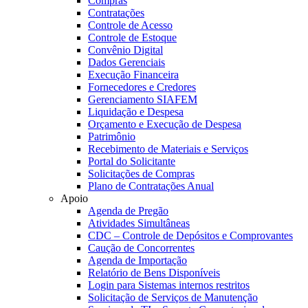
Compras
Contratações
Controle de Acesso
Controle de Estoque
Convênio Digital
Dados Gerenciais
Execução Financeira
Fornecedores e Credores
Gerenciamento SIAFEM
Liquidação e Despesa
Orçamento e Execução de Despesa
Patrimônio
Recebimento de Materiais e Serviços
Portal do Solicitante
Solicitações de Compras
Plano de Contratações Anual
Apoio
Agenda de Pregão
Atividades Simultâneas
CDC – Controle de Depósitos e Comprovantes
Caução de Concorrentes
Agenda de Importação
Relatório de Bens Disponíveis
Login para Sistemas internos restritos
Solicitação de Serviços de Manutenção