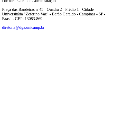
Diretoria Geral de Administração
Praça das Bandeiras n°45 - Quadra 2 - Prédio 1 - Cidade
Universitária "Zeferino Vaz" - Barão Geraldo - Campinas - SP -
Brasil - CEP: 13083-869
diretoria@dga.unicamp.br
Link para o Facebook
Link para o Linkedin
Link para o Instagram