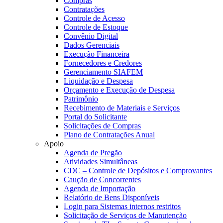
Compras
Contratações
Controle de Acesso
Controle de Estoque
Convênio Digital
Dados Gerenciais
Execução Financeira
Fornecedores e Credores
Gerenciamento SIAFEM
Liquidação e Despesa
Orçamento e Execução de Despesa
Patrimônio
Recebimento de Materiais e Serviços
Portal do Solicitante
Solicitações de Compras
Plano de Contratações Anual
Apoio
Agenda de Pregão
Atividades Simultâneas
CDC – Controle de Depósitos e Comprovantes
Caução de Concorrentes
Agenda de Importação
Relatório de Bens Disponíveis
Login para Sistemas internos restritos
Solicitação de Serviços de Manutenção