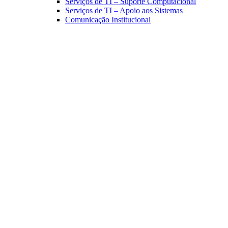
Serviços de TI – Suporte Computacional
Serviços de TI – Apoio aos Sistemas
Comunicação Institucional
Link para o Facebook
Link para o Linkedin
Link para o Instagram