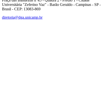
Praça das Bandeiras n°45 - Quadra 2 - Prédio 1 - Cidade
Universitária "Zeferino Vaz" - Barão Geraldo - Campinas - SP -
Brasil - CEP: 13083-869
diretoria@dga.unicamp.br
Link para o Facebook
Link para o Linkedin
Link para o Instagram