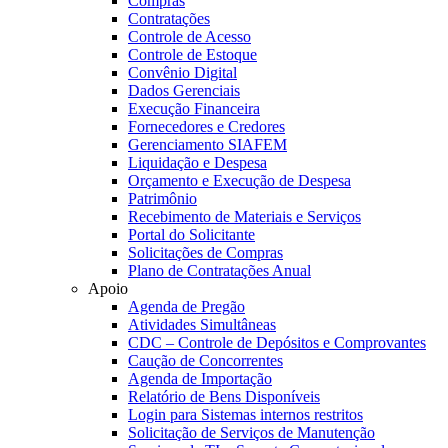
Compras
Contratações
Controle de Acesso
Controle de Estoque
Convênio Digital
Dados Gerenciais
Execução Financeira
Fornecedores e Credores
Gerenciamento SIAFEM
Liquidação e Despesa
Orçamento e Execução de Despesa
Patrimônio
Recebimento de Materiais e Serviços
Portal do Solicitante
Solicitações de Compras
Plano de Contratações Anual
Apoio
Agenda de Pregão
Atividades Simultâneas
CDC – Controle de Depósitos e Comprovantes
Caução de Concorrentes
Agenda de Importação
Relatório de Bens Disponíveis
Login para Sistemas internos restritos
Solicitação de Serviços de Manutenção