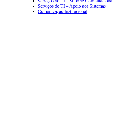
Serviços de TI – Suporte Computacional
Serviços de TI – Apoio aos Sistemas
Comunicação Institucional
Link para o Facebook
Link para o Linkedin
Link para o Instagram