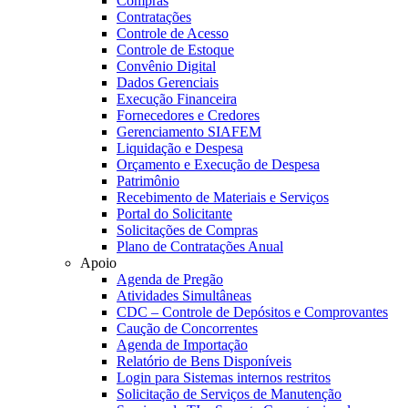
Compras
Contratações
Controle de Acesso
Controle de Estoque
Convênio Digital
Dados Gerenciais
Execução Financeira
Fornecedores e Credores
Gerenciamento SIAFEM
Liquidação e Despesa
Orçamento e Execução de Despesa
Patrimônio
Recebimento de Materiais e Serviços
Portal do Solicitante
Solicitações de Compras
Plano de Contratações Anual
Apoio
Agenda de Pregão
Atividades Simultâneas
CDC – Controle de Depósitos e Comprovantes
Caução de Concorrentes
Agenda de Importação
Relatório de Bens Disponíveis
Login para Sistemas internos restritos
Solicitação de Serviços de Manutenção