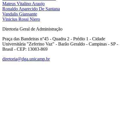
Mateus Vitalino Araujo
Ronaldo Aparecido De Santana
Vandalis Giansante
Vinicius Rossi Niero
Diretoria Geral de Administração
Praça das Bandeiras n°45 - Quadra 2 - Prédio 1 - Cidade
Universitária "Zeferino Vaz" - Barão Geraldo - Campinas - SP -
Brasil - CEP: 13083-869
diretoria@dga.unicamp.br
Link para o Facebook
Link para o Linkedin