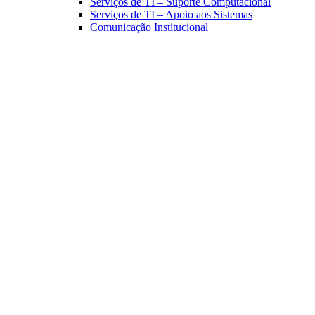
Serviços de TI – Suporte Computacional
Serviços de TI – Apoio aos Sistemas
Comunicação Institucional
Link para o Facebook
Link para o Linkedin
Link para o Instagram