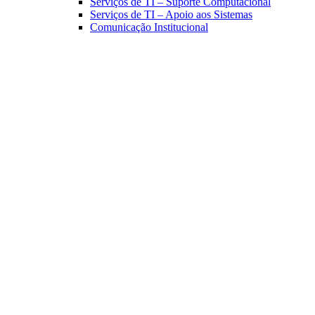
Serviços de TI – Suporte Computacional
Serviços de TI – Apoio aos Sistemas
Comunicação Institucional
Link para o Facebook
Link para o Linkedin
Link para o Instagram