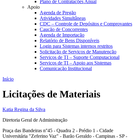
Plano de Contratações Anual
Apoio
Agenda de Pregão
Atividades Simultâneas
CDC – Controle de Depósitos e Comprovantes
Caução de Concorrentes
Agenda de Importação
Relatório de Bens Disponíveis
Login para Sistemas internos restritos
Solicitação de Serviços de Manutenção
Serviços de TI – Suporte Computacional
Serviços de TI – Apoio aos Sistemas
Comunicação Institucional
Início
Licitações de Materiais
Katia Regina da Silva
Diretoria Geral de Administração
Praça das Bandeiras n°45 - Quadra 2 - Prédio 1 - Cidade
Universitária "Zeferino Vaz" - Barão Geraldo - Campinas - SP -