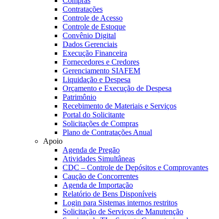
Compras
Contratações
Controle de Acesso
Controle de Estoque
Convênio Digital
Dados Gerenciais
Execução Financeira
Fornecedores e Credores
Gerenciamento SIAFEM
Liquidação e Despesa
Orçamento e Execução de Despesa
Patrimônio
Recebimento de Materiais e Serviços
Portal do Solicitante
Solicitações de Compras
Plano de Contratações Anual
Apoio
Agenda de Pregão
Atividades Simultâneas
CDC – Controle de Depósitos e Comprovantes
Caução de Concorrentes
Agenda de Importação
Relatório de Bens Disponíveis
Login para Sistemas internos restritos
Solicitação de Serviços de Manutenção