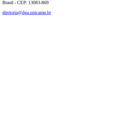
Brasil - CEP: 13083-869
diretoria@dga.unicamp.br
Link para o Facebook
Link para o Linkedin
Link para o Instagram