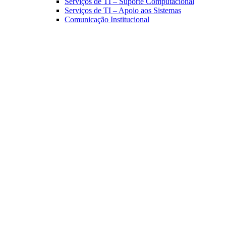
Serviços de TI – Suporte Computacional
Serviços de TI – Apoio aos Sistemas
Comunicação Institucional
Link para o Facebook
Link para o Linkedin
Link para o Instagram