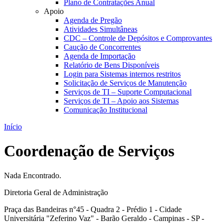
Plano de Contratações Anual
Apoio
Agenda de Pregão
Atividades Simultâneas
CDC – Controle de Depósitos e Comprovantes
Caução de Concorrentes
Agenda de Importação
Relatório de Bens Disponíveis
Login para Sistemas internos restritos
Solicitação de Serviços de Manutenção
Serviços de TI – Suporte Computacional
Serviços de TI – Apoio aos Sistemas
Comunicação Institucional
Início
Coordenação de Serviços
Nada Encontrado.
Diretoria Geral de Administração
Praça das Bandeiras n°45 - Quadra 2 - Prédio 1 - Cidade
Universitária "Zeferino Vaz" - Barão Geraldo - Campinas - SP -