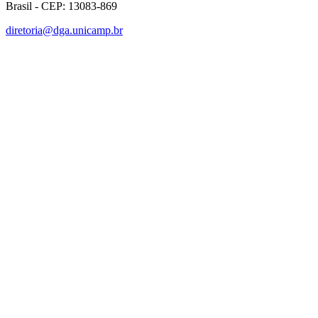
Brasil - CEP: 13083-869
diretoria@dga.unicamp.br
Link para o Facebook
Link para o Linkedin
Link para o Instagram