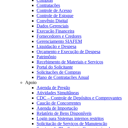
Compras
Contratações
Controle de Acesso
Controle de Estoque
Convênio Digital
Dados Gerenciais
Execução Financeira
Fornecedores e Credores
Gerenciamento SIAFEM
Liquidação e Despesa
Orçamento e Execução de Despesa
Patrimônio
Recebimento de Materiais e Serviços
Portal do Solicitante
Solicitações de Compras
Plano de Contratações Anual
Apoio
Agenda de Pregão
Atividades Simultâneas
CDC – Controle de Depósitos e Comprovantes
Caução de Concorrentes
Agenda de Importação
Relatório de Bens Disponíveis
Login para Sistemas internos restritos
Solicitação de Serviços de Manutenção