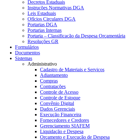
Decretos Estaduais
Instruções Normativas DGA
Leis Estaduais
Ofícios Circulares DGA
Portarias DGA
Portarias Internas
Portaria – Classificação da Despesa Orçamentária
Resoluções GR
Formulários
Documentos
Sistemas
Administrativo
Cadastro de Materiais e Serviços
Adiantamento
Compras
Contratações
Controle de Acesso
Controle de Estoque
Convênio Digital
Dados Gerenciais
Execução Financeira
Fornecedores e Credores
Gerenciamento SIAFEM
Liquidação e Despesa
Orçamento e Execução de Despesa