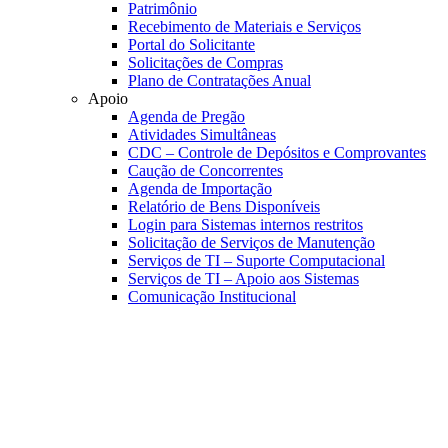
Patrimônio
Recebimento de Materiais e Serviços
Portal do Solicitante
Solicitações de Compras
Plano de Contratações Anual
Apoio
Agenda de Pregão
Atividades Simultâneas
CDC – Controle de Depósitos e Comprovantes
Caução de Concorrentes
Agenda de Importação
Relatório de Bens Disponíveis
Login para Sistemas internos restritos
Solicitação de Serviços de Manutenção
Serviços de TI – Suporte Computacional
Serviços de TI – Apoio aos Sistemas
Comunicação Institucional
Link para o Faceboo