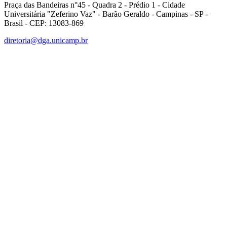
Praça das Bandeiras n°45 - Quadra 2 - Prédio 1 - Cidade
Universitária "Zeferino Vaz" - Barão Geraldo - Campinas - SP -
Brasil - CEP: 13083-869
diretoria@dga.unicamp.br
Link para o Facebook
Link para o Linkedin
Link para o Instagram