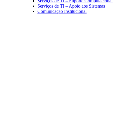
Serviços de TI – Suporte Computacional
Serviços de TI – Apoio aos Sistemas
Comunicação Institucional
Link para o Facebook
Link para o Linkedin
Link para o Instagram