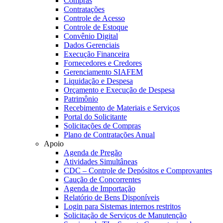
Compras
Contratações
Controle de Acesso
Controle de Estoque
Convênio Digital
Dados Gerenciais
Execução Financeira
Fornecedores e Credores
Gerenciamento SIAFEM
Liquidação e Despesa
Orçamento e Execução de Despesa
Patrimônio
Recebimento de Materiais e Serviços
Portal do Solicitante
Solicitações de Compras
Plano de Contratações Anual
Apoio
Agenda de Pregão
Atividades Simultâneas
CDC – Controle de Depósitos e Comprovantes
Caução de Concorrentes
Agenda de Importação
Relatório de Bens Disponíveis
Login para Sistemas internos restritos
Solicitação de Serviços de Manutenção