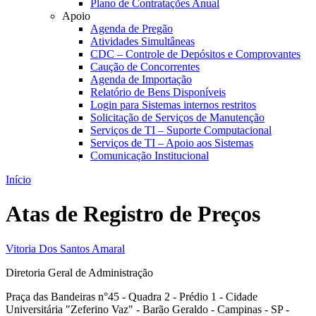
Plano de Contratações Anual
Apoio
Agenda de Pregão
Atividades Simultâneas
CDC – Controle de Depósitos e Comprovantes
Caução de Concorrentes
Agenda de Importação
Relatório de Bens Disponíveis
Login para Sistemas internos restritos
Solicitação de Serviços de Manutenção
Serviços de TI – Suporte Computacional
Serviços de TI – Apoio aos Sistemas
Comunicação Institucional
Início
Atas de Registro de Preços
Vitoria Dos Santos Amaral
Diretoria Geral de Administração
Praça das Bandeiras n°45 - Quadra 2 - Prédio 1 - Cidade
Universitária "Zeferino Vaz" - Barão Geraldo - Campinas - SP -