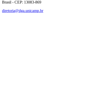
Brasil - CEP: 13083-869
diretoria@dga.unicamp.br
Link para o Facebook
Link para o Linkedin
Link para o Instagram