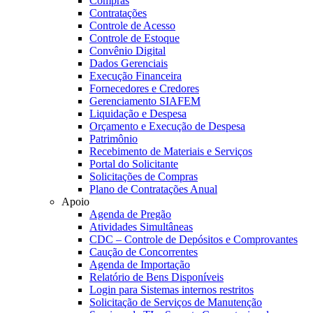
Compras
Contratações
Controle de Acesso
Controle de Estoque
Convênio Digital
Dados Gerenciais
Execução Financeira
Fornecedores e Credores
Gerenciamento SIAFEM
Liquidação e Despesa
Orçamento e Execução de Despesa
Patrimônio
Recebimento de Materiais e Serviços
Portal do Solicitante
Solicitações de Compras
Plano de Contratações Anual
Apoio
Agenda de Pregão
Atividades Simultâneas
CDC – Controle de Depósitos e Comprovantes
Caução de Concorrentes
Agenda de Importação
Relatório de Bens Disponíveis
Login para Sistemas internos restritos
Solicitação de Serviços de Manutenção