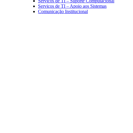
Serviços de TI – Suporte Computacional
Serviços de TI – Apoio aos Sistemas
Comunicação Institucional
Link para o Facebook
Link para o Linkedin
Link para o Instagram