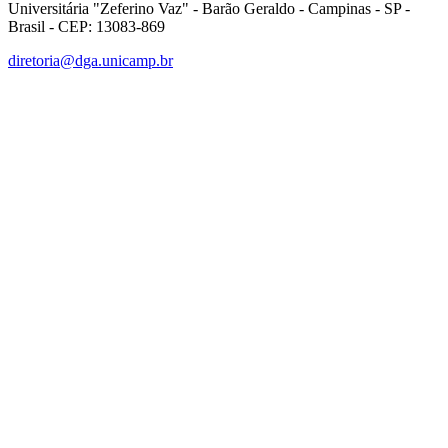
Universitária "Zeferino Vaz" - Barão Geraldo - Campinas - SP -
Brasil - CEP: 13083-869
diretoria@dga.unicamp.br
Link para o Facebook
Link para o Linkedin
Link para o Instagram