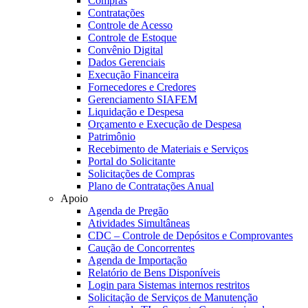
Compras
Contratações
Controle de Acesso
Controle de Estoque
Convênio Digital
Dados Gerenciais
Execução Financeira
Fornecedores e Credores
Gerenciamento SIAFEM
Liquidação e Despesa
Orçamento e Execução de Despesa
Patrimônio
Recebimento de Materiais e Serviços
Portal do Solicitante
Solicitações de Compras
Plano de Contratações Anual
Apoio
Agenda de Pregão
Atividades Simultâneas
CDC – Controle de Depósitos e Comprovantes
Caução de Concorrentes
Agenda de Importação
Relatório de Bens Disponíveis
Login para Sistemas internos restritos
Solicitação de Serviços de Manutenção