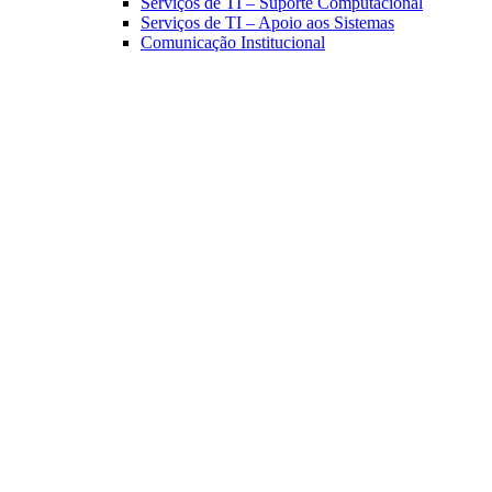
Serviços de TI – Suporte Computacional
Serviços de TI – Apoio aos Sistemas
Comunicação Institucional
Link para o Facebook
Link para o Linkedin
Link para o Instagram