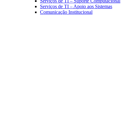
Serviços de TI – Suporte Computacional
Serviços de TI – Apoio aos Sistemas
Comunicação Institucional
Link para o Facebook
Link para o Linkedin
Link para o Instagram