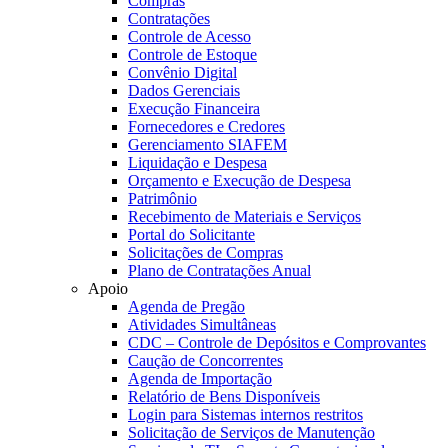
Compras
Contratações
Controle de Acesso
Controle de Estoque
Convênio Digital
Dados Gerenciais
Execução Financeira
Fornecedores e Credores
Gerenciamento SIAFEM
Liquidação e Despesa
Orçamento e Execução de Despesa
Patrimônio
Recebimento de Materiais e Serviços
Portal do Solicitante
Solicitações de Compras
Plano de Contratações Anual
Apoio
Agenda de Pregão
Atividades Simultâneas
CDC – Controle de Depósitos e Comprovantes
Caução de Concorrentes
Agenda de Importação
Relatório de Bens Disponíveis
Login para Sistemas internos restritos
Solicitação de Serviços de Manutenção