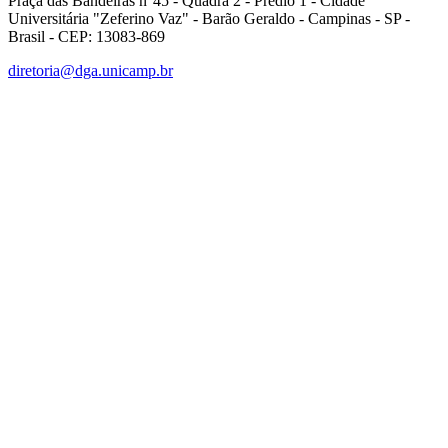
Praça das Bandeiras n°45 - Quadra 2 - Prédio 1 - Cidade
Universitária "Zeferino Vaz" - Barão Geraldo - Campinas - SP -
Brasil - CEP: 13083-869
diretoria@dga.unicamp.br
Link para o Facebook
Link para o Linkedin
Link para o Instagram