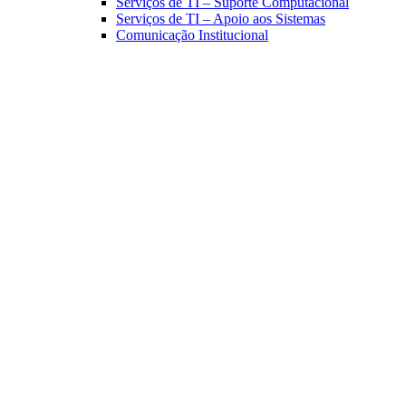
Serviços de TI – Suporte Computacional
Serviços de TI – Apoio aos Sistemas
Comunicação Institucional
Link para o Facebook
Link para o Linkedin
Link para o Instagram