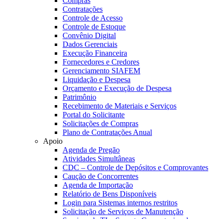
Compras
Contratações
Controle de Acesso
Controle de Estoque
Convênio Digital
Dados Gerenciais
Execução Financeira
Fornecedores e Credores
Gerenciamento SIAFEM
Liquidação e Despesa
Orçamento e Execução de Despesa
Patrimônio
Recebimento de Materiais e Serviços
Portal do Solicitante
Solicitações de Compras
Plano de Contratações Anual
Apoio
Agenda de Pregão
Atividades Simultâneas
CDC – Controle de Depósitos e Comprovantes
Caução de Concorrentes
Agenda de Importação
Relatório de Bens Disponíveis
Login para Sistemas internos restritos
Solicitação de Serviços de Manutenção