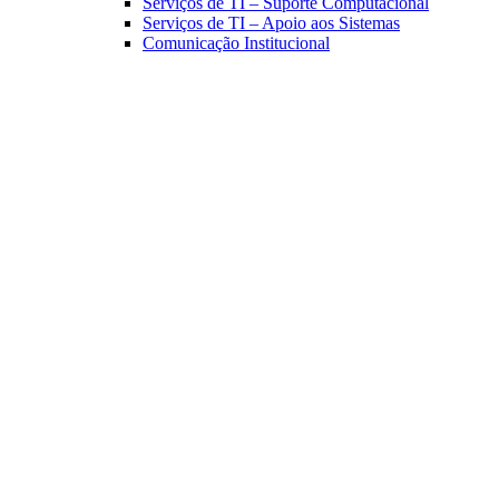
Serviços de TI – Suporte Computacional
Serviços de TI – Apoio aos Sistemas
Comunicação Institucional
Link para o Facebook
Link para o Linkedin
Link para o Instagram