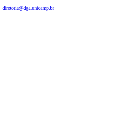
diretoria@dga.unicamp.br
Link para o Facebook
Link para o Linkedin
Link para o Instagram