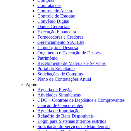
Compras
Contratações
Controle de Acesso
Controle de Estoque
Convênio Digital
Dados Gerenciais
Execução Financeira
Fornecedores e Credores
Gerenciamento SIAFEM
Liquidação e Despesa
Orçamento e Execução de Despesa
Patrimônio
Recebimento de Materiais e Serviços
Portal do Solicitante
Solicitações de Compras
Plano de Contratações Anual
Apoio
Agenda de Pregão
Atividades Simultâneas
CDC – Controle de Depósitos e Comprovantes
Caução de Concorrentes
Agenda de Importação
Relatório de Bens Disponíveis
Login para Sistemas internos restritos
Solicitação de Serviços de Manutenção