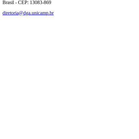
Brasil - CEP: 13083-869
diretoria@dga.unicamp.br
Link para o Facebook
Link para o Linkedin
Link para o Instagram