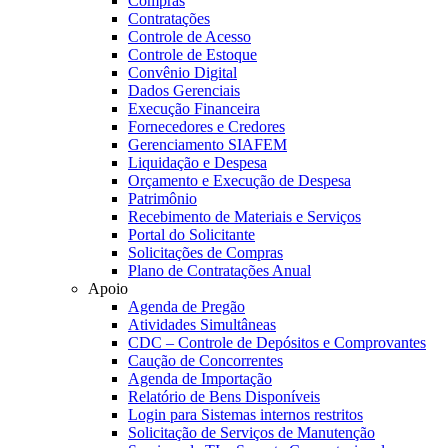
Compras
Contratações
Controle de Acesso
Controle de Estoque
Convênio Digital
Dados Gerenciais
Execução Financeira
Fornecedores e Credores
Gerenciamento SIAFEM
Liquidação e Despesa
Orçamento e Execução de Despesa
Patrimônio
Recebimento de Materiais e Serviços
Portal do Solicitante
Solicitações de Compras
Plano de Contratações Anual
Apoio
Agenda de Pregão
Atividades Simultâneas
CDC – Controle de Depósitos e Comprovantes
Caução de Concorrentes
Agenda de Importação
Relatório de Bens Disponíveis
Login para Sistemas internos restritos
Solicitação de Serviços de Manutenção