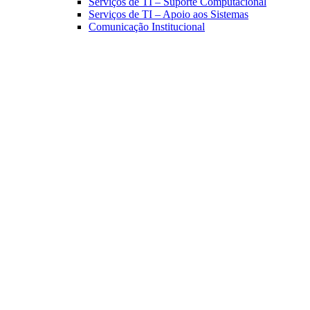
Serviços de TI – Suporte Computacional
Serviços de TI – Apoio aos Sistemas
Comunicação Institucional
Link para o Facebook
Link para o Linkedin
Link para o Instagram