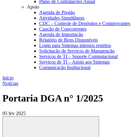
Plano de Contratações Anual
Apoio
Agenda de Pregão
Atividades Simultâneas
CDC – Controle de Depósitos e Comprovantes
Caução de Concorrentes
Agenda de Importação
Relatório de Bens Disponíveis
Login para Sistemas internos restritos
Solicitação de Serviços de Manutenção
Serviços de TI – Suporte Computacional
Serviços de TI – Apoio aos Sistemas
Comunicação Institucional
Início
Notícias
Portaria DGA n° 1/2025
05 fev 2025