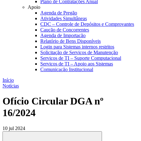
Plano de Contratações Anual
Apoio
Agenda de Pregão
Atividades Simultâneas
CDC – Controle de Depósitos e Comprovantes
Caução de Concorrentes
Agenda de Importação
Relatório de Bens Disponíveis
Login para Sistemas internos restritos
Solicitação de Serviços de Manutenção
Serviços de TI – Suporte Computacional
Serviços de TI – Apoio aos Sistemas
Comunicação Institucional
Início
Notícias
Ofício Circular DGA nº
16/2024
10 jul 2024