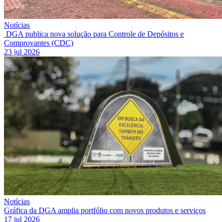
Notícias
DGA publica nova solução para Controle de Depósitos e
Comprovantes (CDC)
23 jul 2026
Notícias
Gráfica da DGA amplia portfólio com novos produtos e serviços
17 jul 2026