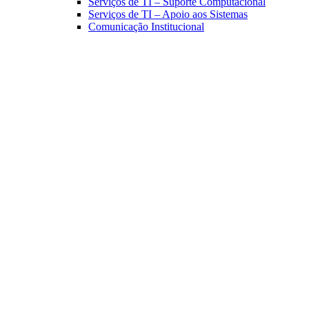
Serviços de TI – Suporte Computacional
Serviços de TI – Apoio aos Sistemas
Comunicação Institucional
Link para o Facebook
Link para o Linkedin
Link para o Instagram