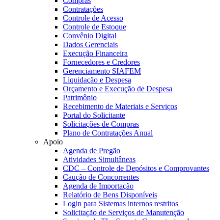
Compras
Contratações
Controle de Acesso
Controle de Estoque
Convênio Digital
Dados Gerenciais
Execução Financeira
Fornecedores e Credores
Gerenciamento SIAFEM
Liquidação e Despesa
Orçamento e Execução de Despesa
Patrimônio
Recebimento de Materiais e Serviços
Portal do Solicitante
Solicitações de Compras
Plano de Contratações Anual
Apoio
Agenda de Pregão
Atividades Simultâneas
CDC – Controle de Depósitos e Comprovantes
Caução de Concorrentes
Agenda de Importação
Relatório de Bens Disponíveis
Login para Sistemas internos restritos
Solicitação de Serviços de Manutenção