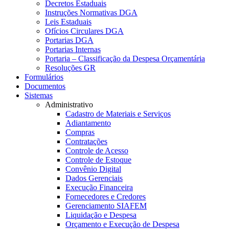
Decretos Estaduais
Instruções Normativas DGA
Leis Estaduais
Ofícios Circulares DGA
Portarias DGA
Portarias Internas
Portaria – Classificação da Despesa Orçamentária
Resoluções GR
Formulários
Documentos
Sistemas
Administrativo
Cadastro de Materiais e Serviços
Adiantamento
Compras
Contratações
Controle de Acesso
Controle de Estoque
Convênio Digital
Dados Gerenciais
Execução Financeira
Fornecedores e Credores
Gerenciamento SIAFEM
Liquidação e Despesa
Orçamento e Execução de Despesa