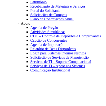
Patrimônio
Recebimento de Materiais e Serviços
Portal do Solicitante
Solicitações de Compras
Plano de Contratações Anual
Apoio
Agenda de Pregão
Atividades Simultâneas
CDC – Controle de Depósitos e Comprovantes
Caução de Concorrentes
Agenda de Importação
Relatório de Bens Disponíveis
Login para Sistemas internos restritos
Solicitação de Serviços de Manutenção
Serviços de TI – Suporte Computacional
Serviços de TI – Apoio aos Sistemas
Comunicação Institucional
Link para o Faceboo